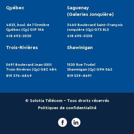
Québec
Saguenay
(Galeries Jonquière)
4823, boul. de l'Ormière
3460 Boulevard Saint‑François
Québec (Qc) G1P 1K6
Jonquière (Qc) G7X 8L3
418 692-2020
418 695-0238
Trois-Rivières
Shawinigan
5691 Boulevard Jean-XXIII
1520 Rue Trudel
Trois-Rivières (Qc) G8Z 4B4
Shawinigan (Qc) G9N 0A2
819 376-6849
819 539-8691
© Solutia Télécom - Tous droits réservés
Politiques de confidentialité