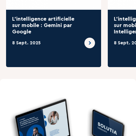
L’intelligence artificielle
L’intelli
sur mobile : Gemini par
sur mobi
Google
Intellig
8 Sept. 2025
8 Sept. 2