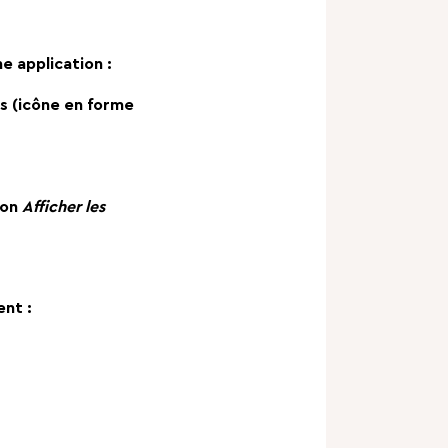
e application :
es (icône en forme
ion
Afficher les
ent :