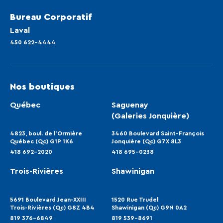
Bureau Corporatif
Laval
450 622-4444
Nos boutiques
Québec
Saguenay
(Galeries Jonquière)
4823, boul. de l'Ormière
3460 Boulevard Saint‑François
Québec (Qc) G1P 1K6
Jonquière (Qc) G7X 8L3
418 692-2020
418 695-0238
Trois-Rivières
Shawinigan
5691 Boulevard Jean-XXIII
1520 Rue Trudel
Trois-Rivières (Qc) G8Z 4B4
Shawinigan (Qc) G9N 0A2
819 376-6849
819 539-8691