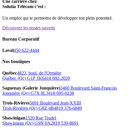
Une carrière chez
Solutia Télécom c’est :
Un emploi qui te permettra de développer ton plein potentiel.
Découvrez les postes ouverts
Bureau Corporatif
Laval
450 622-4444
Nos boutiques
Québec
4823, boul. de l'Ormière
Québec (Qc) G1P 1K6
418 692-2020
Saguenay (Galerie Jonquière)
3460 Boulevard Saint‑François
Jonquière (Qc) G7X 8L3
418 695-0238
Trois-Rivières
5691 Boulevard Jean-XXIII
Trois-Rivières (Qc) G8Z 4B4
819 376-6849
Shawinigan
1520 Rue Trudel
Shawinigan (Qc) G9N 0A2
819 539-8691