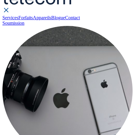
Services
Forfaits
Appareils
Blogue
Contact
Soumission