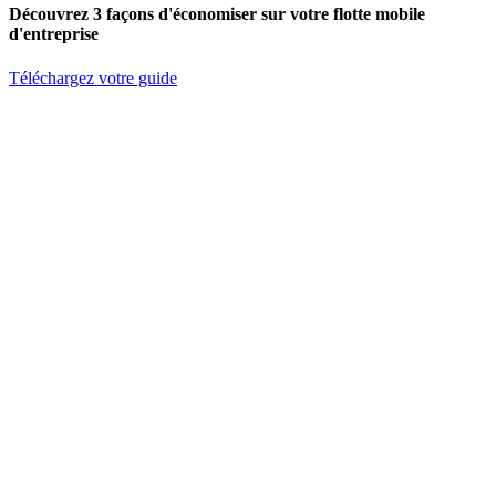
Découvrez 3 façons d'économiser sur votre flotte mobile
d'entreprise
Téléchargez votre guide
S'abonner à l'infolettre
Prénom
Nom de famille
Courriel
*