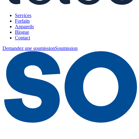
Services
Forfaits
Appareils
Blogue
Contact
Demandez une soumission
Soumission