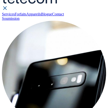
Services
Forfaits
Appareils
Blogue
Contact
Soumission