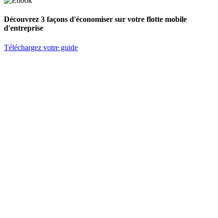
Découvrez 3 façons d'économiser sur votre flotte mobile
d'entreprise
Téléchargez votre guide
S'abonner à l'infolettre
Prénom
Nom de famille
Courriel
*