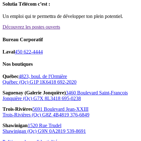
Solutia Télécom c’est :
Un emploi qui te permettra de développer ton plein potentiel.
Découvrez les postes ouverts
Bureau Corporatif
Laval
450 622-4444
Nos boutiques
Québec
4823, boul. de l'Ormière
Québec (Qc) G1P 1K6
418 692-2020
Saguenay (Galerie Jonquière)
3460 Boulevard Saint‑François
Jonquière (Qc) G7X 8L3
418 695-0238
Trois-Rivières
5691 Boulevard Jean-XXIII
Trois-Rivières (Qc) G8Z 4B4
819 376-6849
Shawinigan
1520 Rue Trudel
Shawinigan (Qc) G9N 0A2
819 539-8691