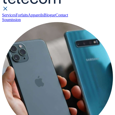
Services
Forfaits
Appareils
Blogue
Contact
Soumission