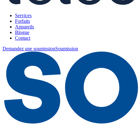
Services
Forfaits
Appareils
Blogue
Contact
Demandez une soumission
Soumission