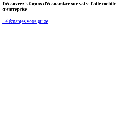
Découvrez 3 façons d'économiser sur votre flotte mobile
d'entreprise
Téléchargez votre guide
S'abonner à l'infolettre
Prénom
Nom de famille
Courriel
*