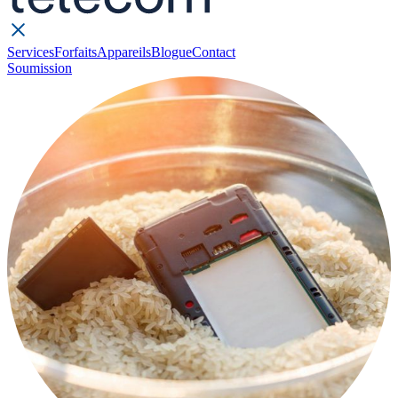
Services
Forfaits
Appareils
Blogue
Contact
Soumission