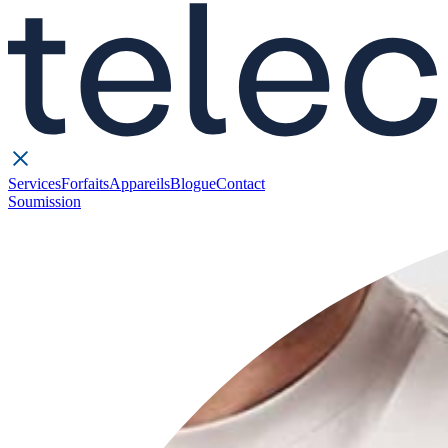
Services
Forfaits
Appareils
Blogue
Contact
Soumission