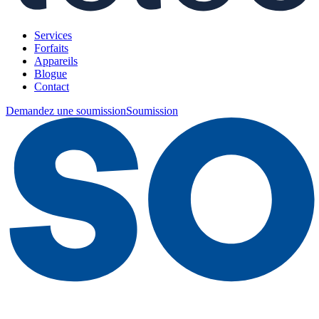
Services
Forfaits
Appareils
Blogue
Contact
Demandez une soumission
Soumission